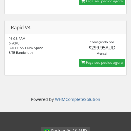
Faça seu pedido agora
Rapid V4
16 GB RAM
Começando por
6 vCPU
$299.95AUD
320 GB SSD Disk Space
8 TB Bandwidth
Mensal
Faça seu pedido agora
Powered by
WHMCompleteSolution
Português / $ AUD