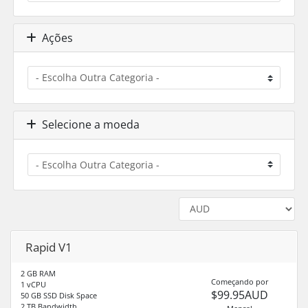
Ações
Selecione a moeda
Rapid V1
2 GB RAM
Começando por
1 vCPU
$99.95AUD
50 GB SSD Disk Space
2 TB Bandwidth