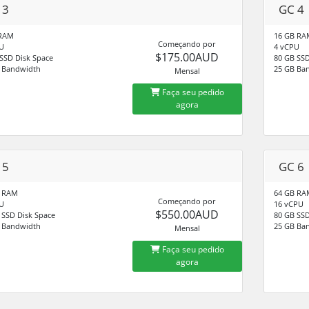
 3
GC 4
 RAM
16 GB RA
Começando por
U
4 vCPU
$175.00AUD
SSD Disk Space
80 GB SSD
 Bandwidth
25 GB Ba
Mensal
Faça seu pedido
agora
 5
GC 6
B RAM
64 GB RA
Começando por
U
16 vCPU
$550.00AUD
 SSD Disk Space
80 GB SSD
 Bandwidth
25 GB Ba
Mensal
Faça seu pedido
agora