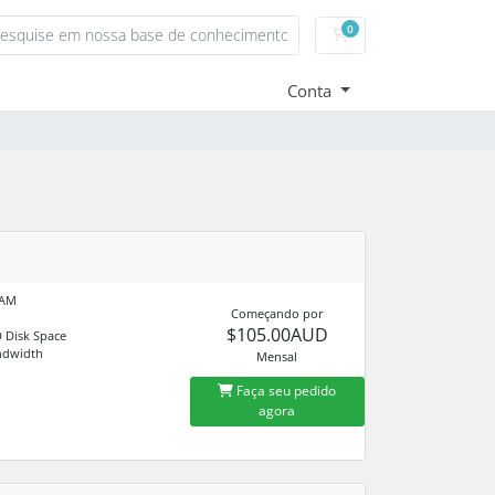
0
Carrinho de Compras
Conta
RAM
Começando por
$105.00AUD
 Disk Space
ndwidth
Mensal
Faça seu pedido
agora