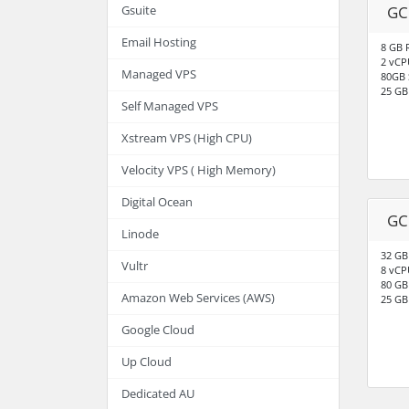
GC
Gsuite
Email Hosting
8 GB
2 vCP
Managed VPS
80GB 
25 GB
Self Managed VPS
Xstream VPS (High CPU)
Velocity VPS ( High Memory)
Digital Ocean
GC
Linode
32 G
Vultr
8 vCP
80 GB
Amazon Web Services (AWS)
25 GB
Google Cloud
Up Cloud
Dedicated AU