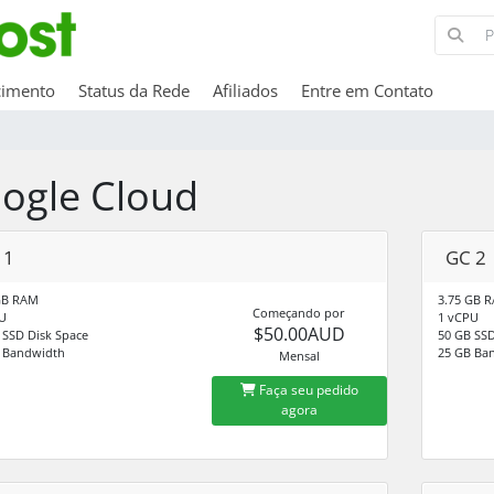
cimento
Status da Rede
Afiliados
Entre em Contato
ogle Cloud
 1
GC 2
GB RAM
3.75 GB 
Começando por
U
1 vCPU
$50.00AUD
 SSD Disk Space
50 GB SSD
 Bandwidth
25 GB Ba
Mensal
Faça seu pedido
agora