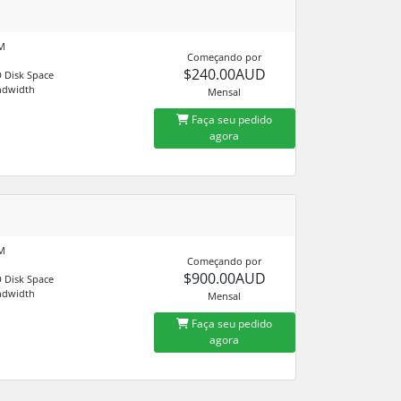
M
Começando por
$240.00AUD
 Disk Space
ndwidth
Mensal
Faça seu pedido
agora
M
Começando por
$900.00AUD
 Disk Space
ndwidth
Mensal
Faça seu pedido
agora