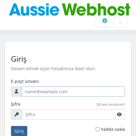
0
Səbət
Giriş
Davam etmək üçün hesabınıza daxil olun.
E-poçt ünvanı
Şifrə
Şifrəmi unutdum?
Yadda saxla
Giriş