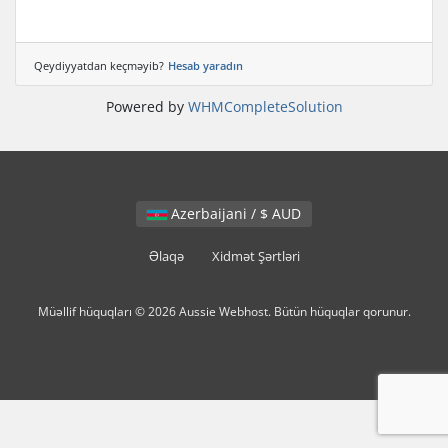
Qeydiyyatdan keçməyib?
Hesab yaradın
Powered by
WHMCompleteSolution
Azerbaijani / $ AUD
Əlaqə
Xidmət Şərtləri
Müəllif hüquqları © 2026 Aussie Webhost. Bütün hüquqlar qorunur.